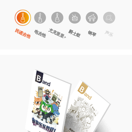
尤克里里+
民谣吉他
电吉他
爵士鼓
钢琴
声乐